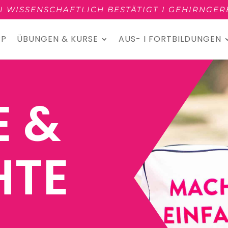
9 I WISSENSCHAFTLICH BESTÄTIGT I GEHIRNGE
PP
ÜBUNGEN & KURSE
AUS- I FORTBILDUNGEN
E &
HTE