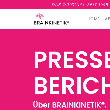
DAS ORIGINAL SEIT 199
HOME
A
PRESS
BERIC
Über BRAINKINETIK®.