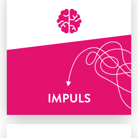

BRAININGsession
Die Basis jeder Bewegung.
Ganz egal ob Fußball, Basketball,
Handball oder Tennis. BRAINKINETIK®
lässt sich in jedes Training integrieren