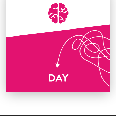

IMPULS BRAINING
Mischung aus Theorie & Praxis.
Egal ob Fußball, Basketball, Handball
oder Tennis, BRAINKINETIK® lässt sich in
jedes Training integrieren.