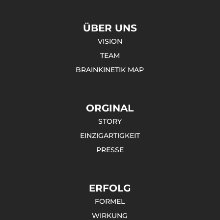
ÜBER UNS

VISION
TEAM
BRAININGday
BRAINKINETIK MAP
Einzigartig für Kids.
Selbstbewusst mit und ohne Ball.
Einzigartige Mischung aus
ORGINAL
Sinnesschulung, BRAINKINETIK® und
STORY
Football Freestyle.
EINZIGARTIGKEIT
PRESSE
ERFOLG
FORMEL
WIRKUNG