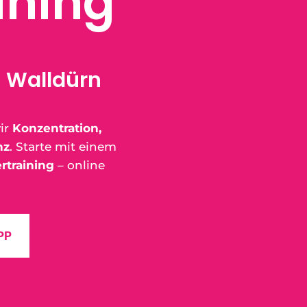
ining
n Walldürn
ir
Konzentration,
nz
. Starte mit einem
rtraining
– online
PP