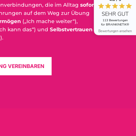
nverbindungen, die im Alltag
sofort
fahrungen auf dem Weg zur Übung
SEHR GUT
113 Bewertungen
ermögen
(„Ich mache weiter“),
für BRAINKINETIK®
Ich kann das“) und
Selbstvertrauen
Bewertungen ansehen
).
NG VEREINBAREN