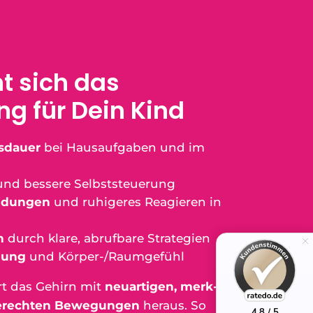
t sich das
ing für Dein Kind
sdauer
bei Hausaufgaben und im
nd bessere Selbststeuerung
eidungen
und ruhigeres Reagieren in
n
durch klare, abrufbare Strategien
mung
und Körper-/Raumgefühl
t das Gehirn mit
neuartigen, merk-
erechten Bewegungen
heraus. So
4.8 / 5