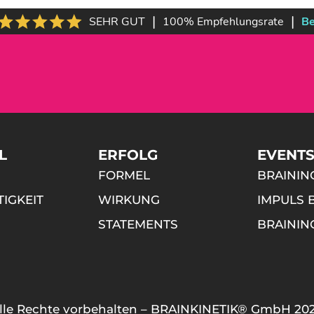
|
|
SEHR GUT
100% Empfehlungsrate
Be
L
ERFOLG
EVENT
FORMEL
BRAINING
TIGKEIT
WIRKUNG
IMPULS 
STATEMENTS
BRAININ
lle Rechte vorbehalten – BRAINKINETIK® GmbH 20