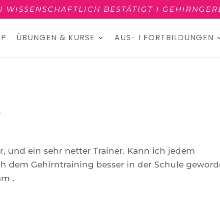
9 I WISSENSCHAFTLICH BESTÄTIGT I GEHIRNGE
PP
ÜBUNGEN & KURSE
AUS- I FORTBILDUNGEN
5
r, und ein sehr netter Trainer. Kann ich jedem
ch dem Gehirntraining besser in der Schule geword
am .